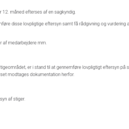
r 12. måned efterses af en sagkyndig.
disse lovpligtige eftersyn samt få rådgivning og vurdering af a
ær af medarbejdere mm.
tigeområdet, er i stand til at gennemføre lovpligtigt eftersyn p
kurset modtages dokumentation herfor.
yn af stiger.