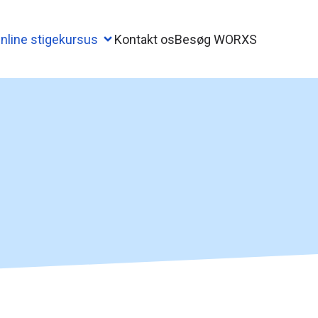
nline stigekursus
Kontakt os
Besøg WORXS