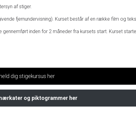
ersyn af stiger.
nde fjernundervisning). Kurset består af en række film og teks
gennemført inden for 2 måneder fra kursets start. Kurset starter 
meld dig stigekursus her
emærkater og piktogrammer her